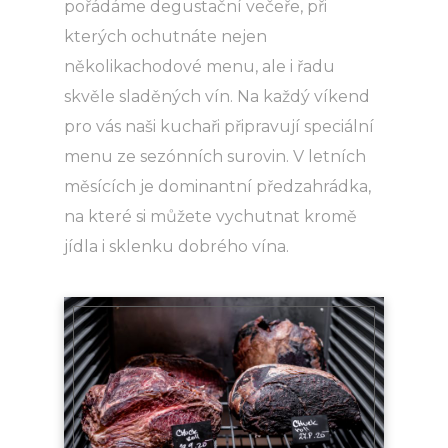
pořádáme degustační večeře, při
kterých ochutnáte nejen
několikachodové menu, ale i řadu
skvěle sladěných vín. Na každý víkend
pro vás naši kuchaři připravují speciální
menu ze sezónních surovin. V letních
měsících je dominantní předzahrádka,
na které si můžete vychutnat kromě
jídla i sklenku dobrého vína.