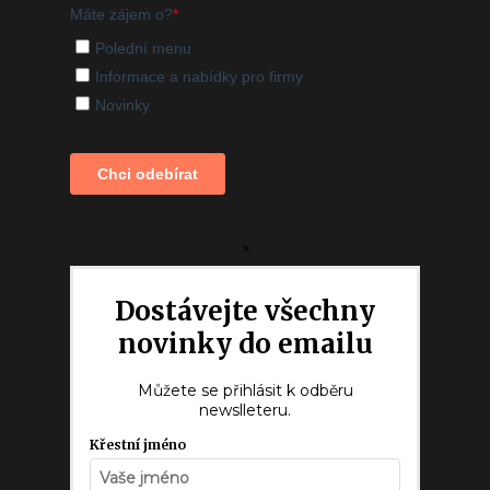
×
Dostávejte všechny
novinky do emailu
Můžete se přihlásit k odběru
newslleteru.
Křestní jméno